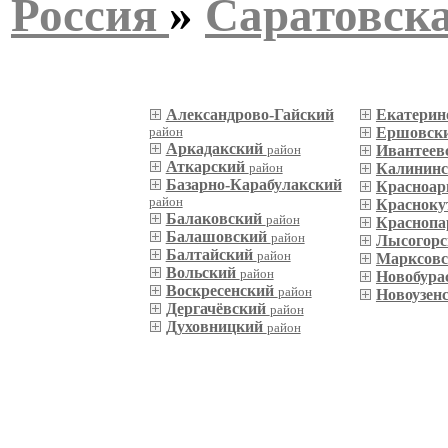
Россия
»
Саратовска
Александрово-Гайский
Екатерин
район
Ершовск
Аркадакский
район
Ивантеев
Аткарский
район
Калинин
Базарно-Карабулакский
Красноар
район
Красноку
Балаковский
район
Краснопа
Балашовский
район
Лысогор
Балтайский
район
Марксов
Вольский
район
Новобура
Воскресенский
район
Новоузен
Дергачёвский
район
Духовницкий
район