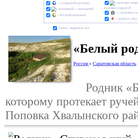
- с открытой купелью
купелью открытой
- с купальней
- с купелью в 
- без куп(ели)альни
- требует обу
Cнять / выделить все
«Белый род
Россия
»
Саратовская область
Родник «Бе
которому протекает ручей
Поповка Хвалынского рай