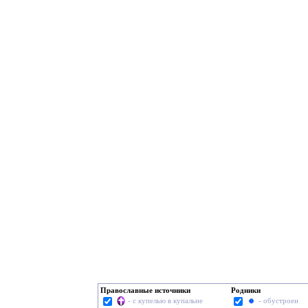
Православные источники
Родники
- с купелью в купальне
- обустроен