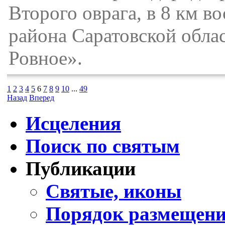
Второго оврага, в 8 км в
района Саратовской облас
Ровное».
1
2
3
4
5
6
7
8
9
10
...
49
Назад
Вперед
Исцеления
Поиск по святым
Публикации
Святые, иконы
Порядок размещени