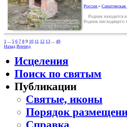
Россия
»
Саратовская 
Родник находится в л
Родник нисходящего т
1
...
5
6
7
8
9
10
11
12
13
...
49
Назад
Вперед
Исцеления
Поиск по святым
Публикации
Святые, иконы
Порядок размещени
Справка