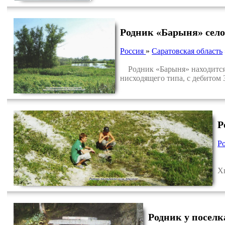
Родник «Барыня» сел
Россия
»
Саратовская область
Родник «Барыня» находится 
нисходящего типа, с дебитом 3
Р
Р
Р
Х
Родник у поселк