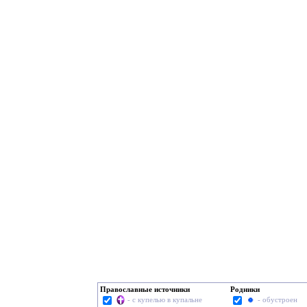
Православные источники
Родники
- с купелью в купальне
- обустроен