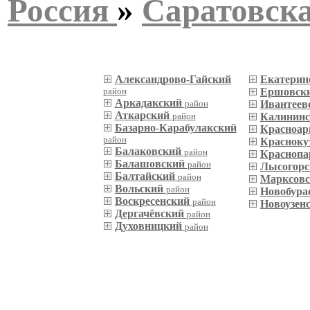
Россия
»
Саратовска
Александрово-Гайский
Екатерин
район
Ершовск
Аркадакский
район
Ивантеев
Аткарский
район
Калинин
Базарно-Карабулакский
Красноар
район
Красноку
Балаковский
район
Краснопа
Балашовский
район
Лысогор
Балтайский
район
Марксов
Вольский
район
Новобура
Воскресенский
район
Новоузен
Дергачёвский
район
Духовницкий
район