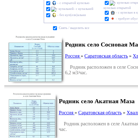
- с открытой купелью
купелью открытой
- с купальней
- с купелью в 
- без куп(ели)альни
- требует обу
Cнять / выделить все
Родник село Сосновая Ма
Россия
»
Саратовская область
»
Хв
Родник расположен в селе Сосно
6,2 м3/час.
Родник село Акатная Маза
Россия
»
Саратовская область
»
Хвал
Родник расположен в селе Акатная 
час.