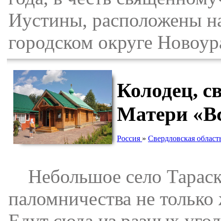
Иустины, расположены на
городском округе Новоур
Колодец, с
Матери «Вс
Россия
»
Свердловская област
Небольшое село Тараско
паломничества не только
Едут сюда из разных уго