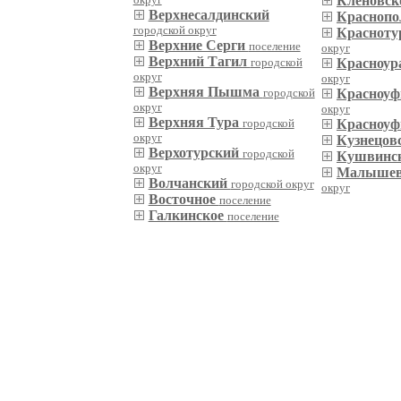
Кленовск
Верхнесалдинский
Краснопо
городской округ
Красноту
Верхние Серги
поселение
округ
Верхний Тагил
городской
Красноур
округ
округ
Верхняя Пышма
городской
Красноу
округ
округ
Верхняя Тура
городской
Красноуф
округ
Кузнецов
Верхотурский
городской
Кушвинс
округ
Малышев
Волчанский
городской округ
округ
Восточное
поселение
Галкинское
поселение