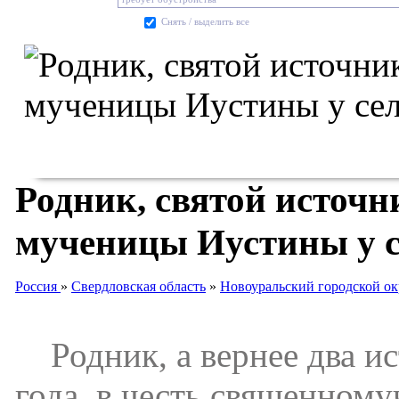
Cнять / выделить все
Родник, святой источ
мученицы Иустины у с
Россия
»
Свердловская область
»
Новоуральский городской ок
Родник, а вернее два ис
года, в честь священном