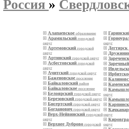
Россия
»
Свердловск
Алапаевское
Гаринск
образование
Арамильский
Горноура
городской
округ
округ
Артемовский
Дегтярск
городской
округ
Дружинин
Артинский
городской округ
Зареченс
Асбестовский
городской
Заречны
округ
Ивдельс
Ачитский
городской округ
Ирбитско
Баженовское
поселение
Калиновс
Байкаловский
район
Каменск
Байкаловское
поселение
Камышло
Белоярский
городской округ
округ
Березовский
городской округ
Камышло
Бисертский
городской округ
Карпинс
Богданович
городской округ
Качкана
Верх-Нейвинский
городской
округ
округ
Кировгра
Верхнее Дуброво
городской
округ
округ