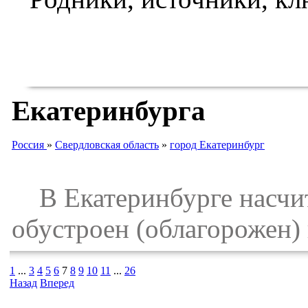
Екатеринбурга
Россия
»
Свердловская область
»
город Екатеринбург
В Екатеринбурге насчиты
обустроен (облагорожен)
1
...
3
4
5
6
7
8
9
10
11
...
26
Назад
Вперед