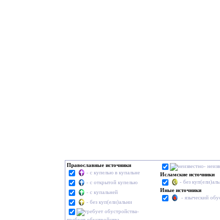
Православные источники
- неиз
- с купелью в купальне
Исламские источники
- без куп(ели)ал
- с открытой купелью
Иные источники
- с купальней
- языческий обу
- без куп(ели)альни
-
требует обустройства