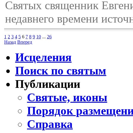
Святых священник Евгени
недавнего времени источ
1
2
3
4
5
6
7
8
9
10
...
26
Назад
Вперед
Исцеления
Поиск по святым
Публикации
Святые, иконы
Порядок размещени
Справка