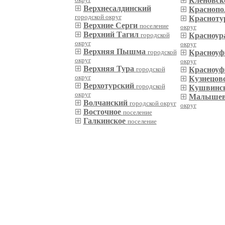
Кленовск
Верхнесалдинский
Краснопо
городской округ
Красноту
Верхние Серги
поселение
округ
Верхний Тагил
городской
Красноур
округ
округ
Верхняя Пышма
городской
Красноу
округ
округ
Верхняя Тура
городской
Красноуф
округ
Кузнецов
Верхотурский
городской
Кушвинс
округ
Малышев
Волчанский
городской округ
округ
Восточное
поселение
Галкинское
поселение