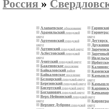
Россия
»
Свердловск
Алапаевское
Гаринск
образование
Арамильский
Горноура
городской
округ
округ
Артемовский
Дегтярск
городской
округ
Дружинин
Артинский
городской округ
Зареченс
Асбестовский
городской
Заречны
округ
Ивдельс
Ачитский
городской округ
Ирбитско
Баженовское
поселение
Калиновс
Байкаловский
район
Каменск
Байкаловское
поселение
Камышло
Белоярский
городской округ
округ
Березовский
городской округ
Камышло
Бисертский
городской округ
Карпинс
Богданович
городской округ
Качкана
Верх-Нейвинский
городской
округ
округ
Кировгра
Верхнее Дуброво
городской
округ
округ