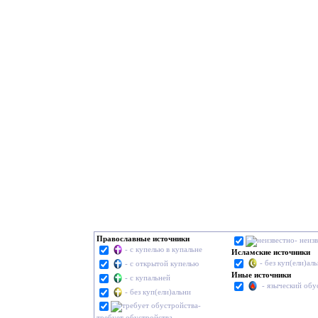
Православные источники
- неиз
- с купелью в купальне
Исламские источники
- без куп(ели)ал
- с открытой купелью
Иные источники
- с купальней
- языческий обу
- без куп(ели)альни
-
требует обустройства