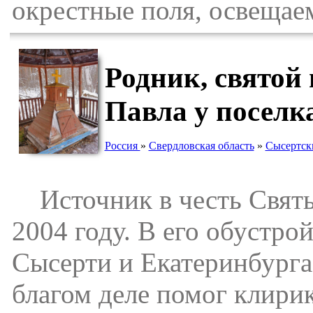
окрестные поля, освещае
Родник, святой
Павла у поселк
Россия
»
Свердловская область
»
Сысертск
Источник в честь Святы
2004 году. В его обустр
Сысерти и Екатеринбурга.
благом деле помог клирик