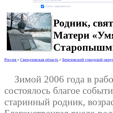
Cнять / выделить все
Родник, свя
Матери «Умя
Старопышм
Россия
»
Свердловская область
»
Березовский городской окру
Зимой 2006 года в раб
состоялось благое событ
старинный родник, возрас