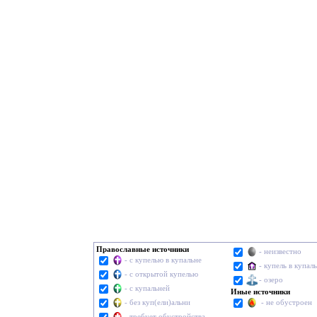
Православные источники
- неизвестно
- с купелью в купальне
- купель в купал
- с открытой купелью
- озеро
- с купальней
Иные источники
- без куп(ели)альни
- не обустроен
- требует обустройства