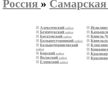
Россия
»
Самарская
Алексеевский
Исаклин
район
Безенчукский
Камышли
район
Богатовский
Кинель-Ч
район
Большеглушицкий
Кинельс
район
Большечерниговский
Клявлин
район
Кошкинс
Борский
район
Красноар
Волжский
район
Красноя
Елховский
район