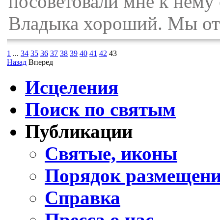
посоветовали мне к нему 
Владыка хороший. Мы от
1
...
34
35
36
37
38
39
40
41
42
43
Назад
Вперед
Исцеления
Поиск по святым
Публикации
Святые, иконы
Порядок размещени
Справка
Пресса о нас