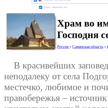
Cнять / выделить все
Храм во и
Господня с
Россия
»
Самарская область
»
В красивейших заповедн
неподалеку от села Подго
местечко, любимое и по
правобережья – источник